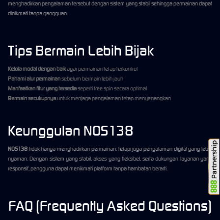
menghadirkan pengalaman tersebut dengan sistem yang stabil sehingga permainan dapat
dinikmati tanpa gangguan.
Tips Bermain Lebih Bijak
Kelola modal dengan baik
agar permainan tetap terkontrol
Pahami alur permainan
sebelum bermain lebih jauh
Manfaatkan fitur yang tersedia
seperti free spin secara optimal
Bermain secukupnya
untuk menjaga pengalaman tetap menyenangkan
Keunggulan NOS138
NOS138
tidak hanya menghadirkan permainan, tetapi juga pengalaman digital yang lebih
nyaman. Dengan sistem yang stabil, akses yang fleksibel, serta dukungan layanan yang
responsif, pengguna dapat menikmati platform tanpa hambatan berarti.
FAQ (Frequently Asked Questions)